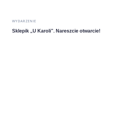
WYDARZENIE
Sklepik „U Karoli”. Nareszcie otwarcie!
WARSZTATY TEMATYCZNE
Warsztaty – jesienna chusta na szydełku